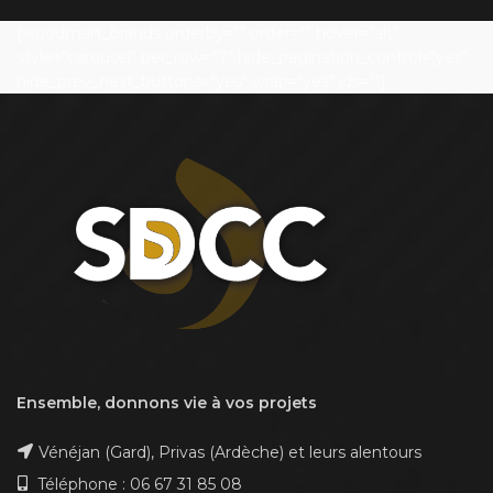
[woodmart_brands orderby="" order="" hover="alt"
style="carousel" per_row="7" hide_pagination_control="yes"
hide_prev_next_buttons="yes" wrap="yes" ids=""]
Ensemble, donnons vie à vos projets
Vénéjan (Gard), Privas (Ardèche) et leurs alentours
Téléphone : 06 67 31 85 08