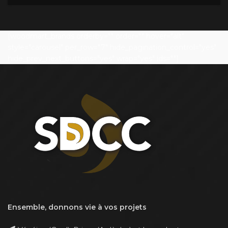
[woodmart_brands orderby="" order="" hover="alt"
style="carousel" per_row="7" hide_pagination_control="yes"
hide_prev_next_buttons="yes" wrap="yes" ids=""]
Ensemble, donnons vie à vos projets